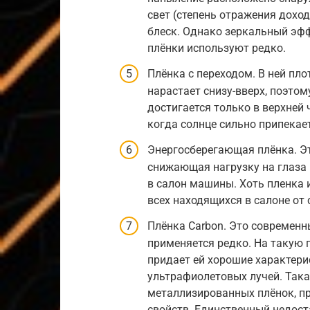
свет (степень отражения дохо
блеск. Однако зеркальный эфф
плёнки используют редко.
Плёнка с переходом. В ней пл
нарастает снизу-вверх, поэто
достигается только в верхней 
когда солнце сильно припекае
Энергосберегающая плёнка. Э
снижающая нагрузку на глаза
в салон машины. Хоть пленка 
всех находящихся в салоне от 
Плёнка Carbon. Это современны
применяется редко. На такую 
придает ей хорошие характери
ультрафиолетовых лучей. Так
металлизированных плёнок, пр
свойств. Единственный недост