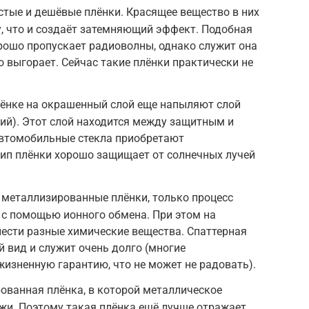
тые и дешёвые плёнки. Красящее вещество в них
, что и создаёт затемняющий эффект. Подобная
орошо пропускает радиоволны, однако служит она
о выгорает. Сейчас такие плёнки практически не
лёнке на окрашенный слой еще напыляют слой
ий). Этот слой находится между защитным и
втомобильные стекла приобретают
тип плёнки хорошо защищает от солнечных лучей
о металлизированные плёнки, только процесс
 с помощью ионного обмена. При этом на
ести разные химические вещества. Спаттерная
 вид и служит очень долго (многие
жизненную гарантию, что не может не радовать).
ированная плёнка, в которой металлическое
жи. Поэтому такая плёнка ещё лучше отражает