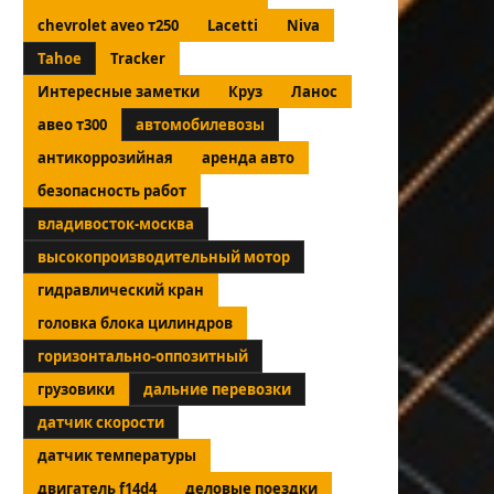
chevrolet aveo т250
Lacetti
Niva
Tahoe
Tracker
Интересные заметки
Круз
Ланос
авео т300
автомобилевозы
антикоррозийная
аренда авто
безопасность работ
владивосток-москва
высокопроизводительный мотор
гидравлический кран
головка блока цилиндров
горизонтально-оппозитный
грузовики
дальние перевозки
датчик скорости
датчик температуры
двигатель f14d4
деловые поездки