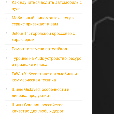
Как научиться водить автомобиль с
нуля
Мобильный шиномонтаж: когда
сервис приезжает к вам
Jetour T1: городской кроссовер с
характером
Ремонт и замена автостёкол
Турбины на Audi: устройство, ресурс
и признаки износа
FAW в Узбекистане: автомобили и
коммерческая техника
Шины Gislaved: особенности и
линейка продукции
Шины Cordiant: российское
качество для любых дорог