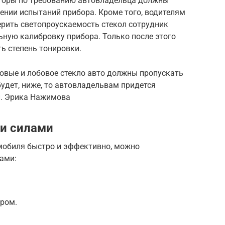
кторы по требованию автовладельца должны
ении испытаний прибора. Кроме того, водителям
мерить светопроускаемость стекол сотрудник
ную калибровку прибора. Только после этого
ь степень тонировки.
овые и лобовое стекло авто должны пропускать
будет, ниже, то автовладельвам придется
й. Эрика Нажимова
ми силами
омобиля быстро и эффективно, можно
ами:
ром.