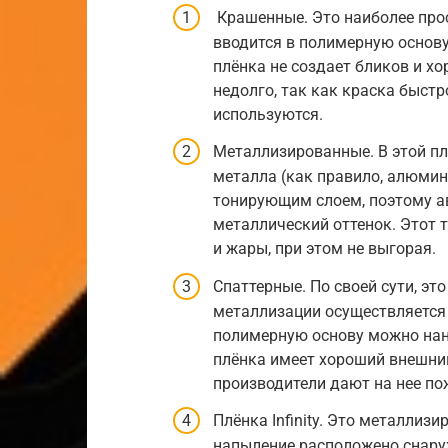
Крашенные. Это наиболее прос
вводится в полимерную основу
плёнка не создает бликов и х
недолго, так как краска быстр
используются.
Металлизированные. В этой п
металла (как правило, алюмин
тонирующим слоем, поэтому а
металлический оттенок. Этот 
и жары, при этом не выгорая.
Спаттерные. По своей сути, эт
металлизации осуществляется
полимерную основу можно нан
плёнка имеет хороший внешний
производители дают на нее по
Плёнка Infinity. Это металлиз
напыление расположено снару