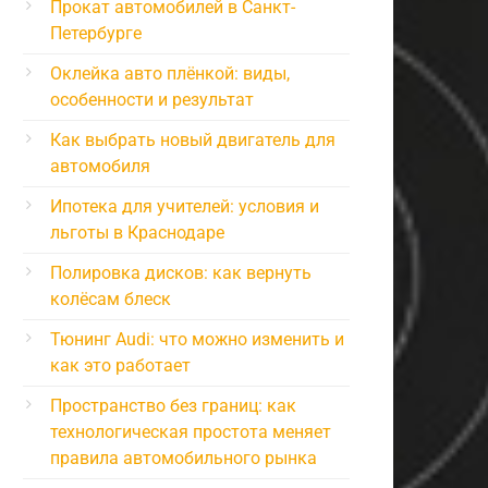
Прокат автомобилей в Санкт-
Петербурге
Оклейка авто плёнкой: виды,
особенности и результат
Как выбрать новый двигатель для
автомобиля
Ипотека для учителей: условия и
льготы в Краснодаре
Полировка дисков: как вернуть
колёсам блеск
Тюнинг Audi: что можно изменить и
как это работает
Пространство без границ: как
технологическая простота меняет
правила автомобильного рынка