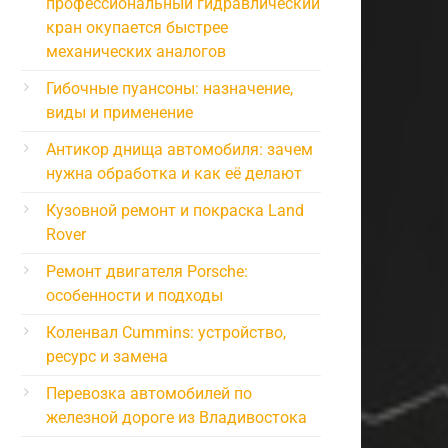
профессиональный гидравлический
кран окупается быстрее
механических аналогов
Гибочные пуансоны: назначение,
виды и применение
Антикор днища автомобиля: зачем
нужна обработка и как её делают
Кузовной ремонт и покраска Land
Rover
Ремонт двигателя Porsche:
особенности и подходы
Коленвал Cummins: устройство,
ресурс и замена
Перевозка автомобилей по
железной дороге из Владивостока