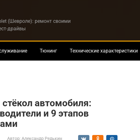
let (Шевроле): ремонт своими
тест-драйвы
бслуживание
Тюнинг
Технические характеристики
 стёкол автомобиля:
водители и 9 этапов
ками
Автор:
Александр Редькин