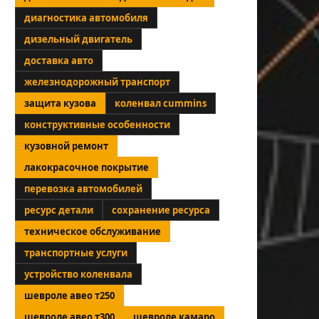
диагностика автомобиля
дизельный двигатель
доставка авто
железнодорожный транспорт
защита кузова
коленвал cummins
конструктивные особенности
кузовной ремонт
лакокрасочное покрытие
перевозка автомобилей
ресурс детали
сохранение ресурса
техническое обслуживание
транспортные услуги
устройство коленвала
шевроле авео т250
шевроле авео т300
шевроле камаро