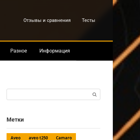
Отзывы и сравнения
Тесты
Разное
Информация
Поиск:
Метки
Aveo
aveo t250
Camaro