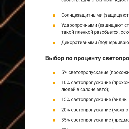
Солнцезащитными (защищают а
Ударопрочными (защищают стёк
такой пленкой разобьется, оск
Декоративными (подчеркивают
Выбор по проценту светопр
5% светопропускание (прохожие
10% светопропускание (прохож
людей в салоне авто);
15% светопропускание (видны 
20% светопропускание (можно 
35% светопропускание (предме