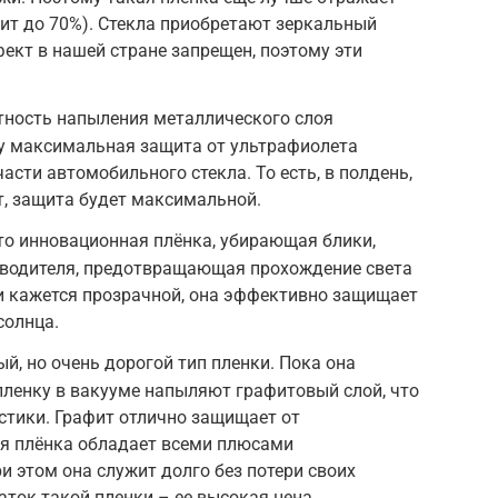
дит до 70%). Стекла приобретают зеркальный
ект в нашей стране запрещен, поэтому эти
отность напыления металлического слоя
му максимальная защита от ультрафиолета
части автомобильного стекла. То есть, в полдень,
т, защита будет максимальной.
то инновационная плёнка, убирающая блики,
 водителя, предотвращающая прохождение света
и кажется прозрачной, она эффективно защищает
солнца.
й, но очень дорогой тип пленки. Пока она
пленку в вакууме напыляют графитовый слой, что
стики. Графит отлично защищает от
ая плёнка обладает всеми плюсами
и этом она служит долго без потери своих
аток такой пленки – ее высокая цена.