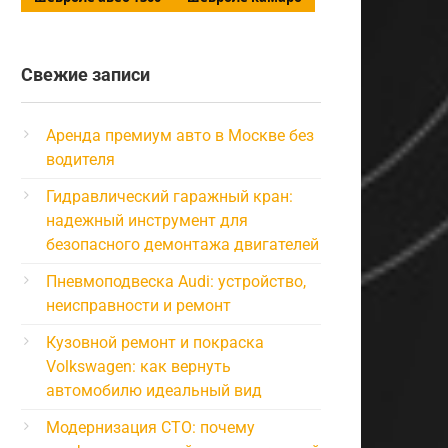
Свежие записи
Аренда премиум авто в Москве без
водителя
Гидравлический гаражный кран:
надежный инструмент для
безопасного демонтажа двигателей
Пневмоподвеска Audi: устройство,
неисправности и ремонт
Кузовной ремонт и покраска
Volkswagen: как вернуть
автомобилю идеальный вид
Модернизация СТО: почему